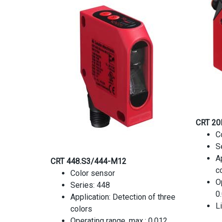
CRT 20
C
S
A
CRT 448.S3/444-M12
c
Color sensor
Op
Series: 448
0
Application: Detection of three
L
colors
Operating range, max.: 0.012 ...