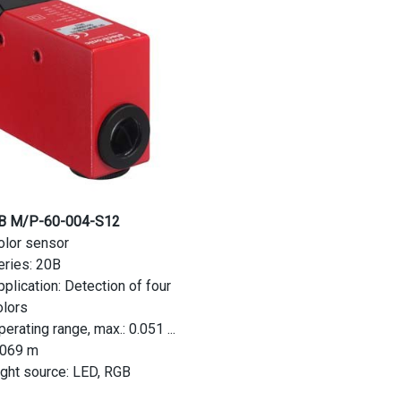
B M/P-60-004-S12
olor sensor
eries: 20B
pplication: Detection of four
olors
erating range, max.: 0.051 ...
.069 m
ight source: LED, RGB