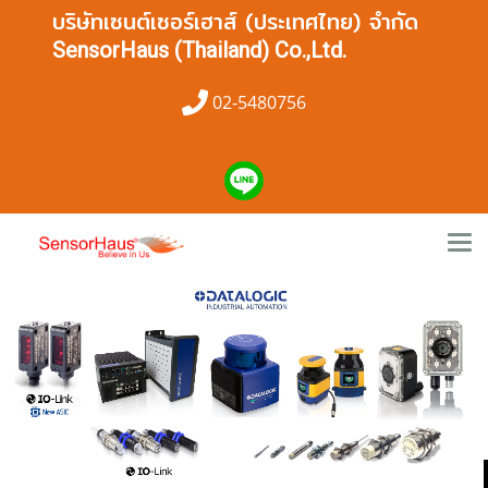
บริษัทเซนต์เซอร์เฮาส์ (ประเทศไทย) จำกัด
SensorHaus (Thailand) Co.,Ltd.
02-5480756