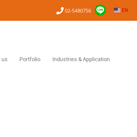
02-5480756
EN
 us
Portfolio
Industries & Application