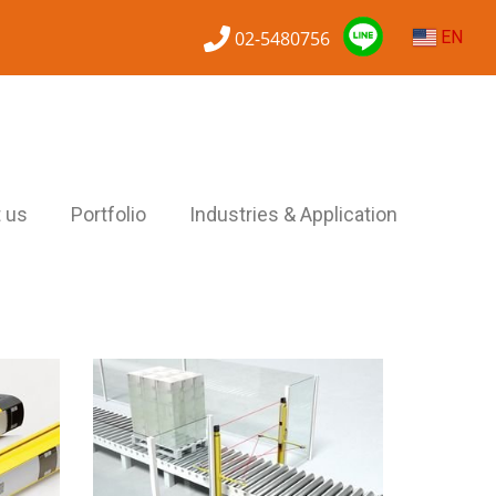
02-5480756
EN
 us
Portfolio
Industries & Application