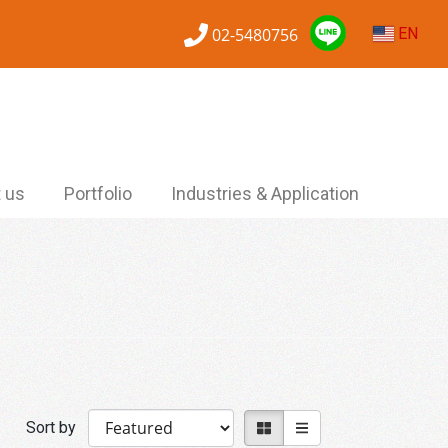
02-5480756
EN
 us
Portfolio
Industries & Application
Sort by